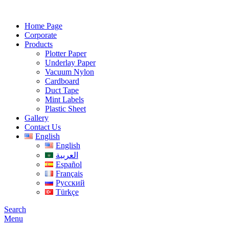
Home Page
Corporate
Products
Plotter Paper
Underlay Paper
Vacuum Nylon
Cardboard
Duct Tape
Mint Labels
Plastic Sheet
Gallery
Contact Us
English
English
العربية
Español
Français
Русский
Türkçe
Search
Menu