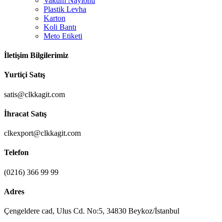
Vakum Naylonu
Plastik Levha
Karton
Koli Bantı
Meto Etiketi
İletişim Bilgilerimiz
Yurtiçi Satış
satis@clkkagit.com
İhracat Satış
clkexport@clkkagit.com
Telefon
(0216) 366 99 99
Adres
Çengeldere cad, Ulus Cd. No:5, 34830 Beykoz/İstanbul