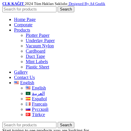
CLK KAĞIT
2024 Tüm Hakları Saklıdır.
Designed By A4 Grafik
Search
Home Page
Corporate
Products
Plotter Paper
Underlay Paper
Vacuum Nylon
Cardboard
Duct Tape
Mint Labels
Plastic Sheet
Gallery
Contact Us
English
English
العربية
Español
Français
Русский
Türkçe
Search
Start typing to see products you are looking for.