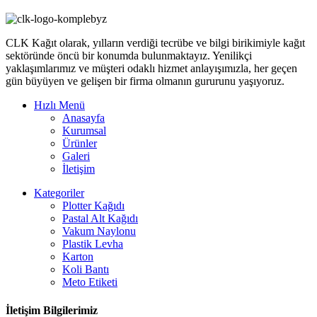
CLK Kağıt olarak, yılların verdiği tecrübe ve bilgi birikimiyle kağıt
sektöründe öncü bir konumda bulunmaktayız. Yenilikçi
yaklaşımlarımız ve müşteri odaklı hizmet anlayışımızla, her geçen
gün büyüyen ve gelişen bir firma olmanın gururunu yaşıyoruz.
Hızlı Menü
Anasayfa
Kurumsal
Ürünler
Galeri
İletişim
Kategoriler
Plotter Kağıdı
Pastal Alt Kağıdı
Vakum Naylonu
Plastik Levha
Karton
Koli Bantı
Meto Etiketi
İletişim Bilgilerimiz