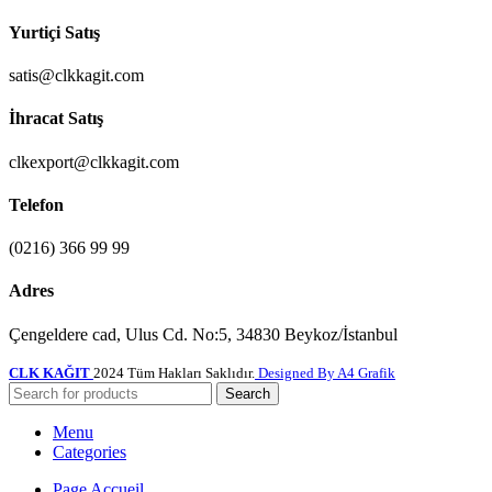
Yurtiçi Satış
satis@clkkagit.com
İhracat Satış
clkexport@clkkagit.com
Telefon
(0216) 366 99 99
Adres
Çengeldere cad, Ulus Cd. No:5, 34830 Beykoz/İstanbul
CLK KAĞIT
2024 Tüm Hakları Saklıdır.
Designed By A4 Grafik
Search
Menu
Categories
Page Accueil