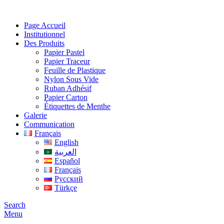
Page Accueil
Institutionnel
Des Produits
Papier Pastel
Papier Traceur
Feuille de Plastique
Nylon Sous Vide
Ruban Adhésif
Papier Carton
Étiquettes de Menthe
Galerie
Communication
Français
English
العربية
Español
Français
Русский
Türkçe
Search
Menu