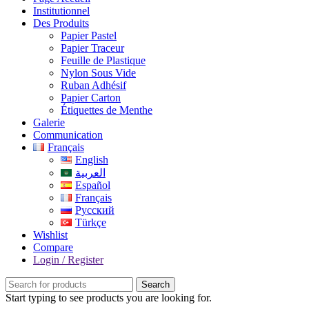
Institutionnel
Des Produits
Papier Pastel
Papier Traceur
Feuille de Plastique
Nylon Sous Vide
Ruban Adhésif
Papier Carton
Étiquettes de Menthe
Galerie
Communication
Français
English
العربية
Español
Français
Русский
Türkçe
Wishlist
Compare
Login / Register
Search
Start typing to see products you are looking for.