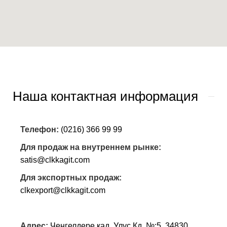
Наша контактная информация
Телефон:
(0216) 366 99 99
Для продаж на внутреннем рынке:
satis@clkkagit.com
Для экспортных продаж:
clkexport@clkkagit.com
Адрес:
Ченгелдере кад, Улус Кд. №:5, 34830