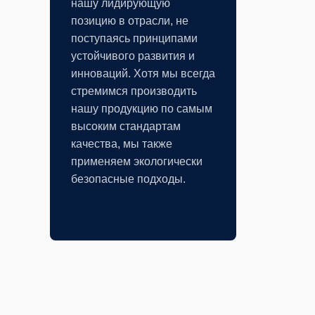
нашу лидирующую
позицию в отрасли, не
поступаясь принципами
устойчивого развития и
инноваций. Хотя мы всегда
стремимся производить
нашу продукцию по самым
высоким стандартам
качества, мы также
применяем экологически
безопасные подходы.