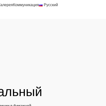
Галерея
Коммуникация
Русский
альный
зиции в бумажной