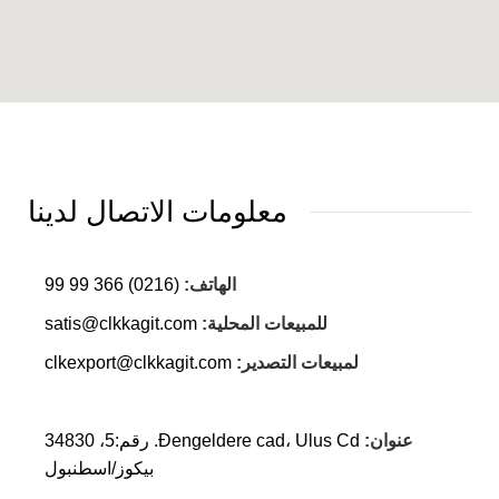
معلومات الاتصال لدينا
الهاتف:
(0216) 366 99 99
للمبيعات المحلية:
satis@clkkagit.com
لمبيعات التصدير:
clkexport@clkkagit.com
عنوان:
Đengeldere cad، Ulus Cd. رقم:5، 34830
بيكوز/اسطنبول